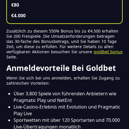
€80
€4.000
Zusätzlich zu diesem 550% Bonus bis zu €4.500 erhalten
Sie 200 Freispiele. Die Umsatzanforderungen betragen
das 30-fache des Bonusbetrags, und Sie haben 10 Tage
Zeit, um diese zu erfüllen. Für weitere Details zu allen
verfügbaren Aktionen besuchen Sie unsere
goldbet bonus
Seite.
Anmeldevorteile Bei Goldbet
Wenn Sie sich bei uns anmelden, erhalten Sie Zugang zu
zahlreichen Vorteilen:
Über 3.800 Spiele von führenden Anbietern wie
Pragmatic Play und NetEnt
Live-Casino-Erlebnis mit Evolution und Pragmatic
Play Live
Sportwetten mit über 120 Sportarten und 70.000
Live-Übertragungen monatlich