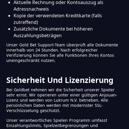
Aktuelle Rechnung oder Kontoauszug als
Adressnachweis
Kopie der verwendeten Kreditkarte (falls
zutreffend)
Zusätzliche Dokumente bei höheren
Auszahlungsbeträgen
Unser Gold Bet Support-Team überprüft alle Dokumente
innerhalb von 24 Stunden. Nach erfolgreicher
Verifizierung können Sie alle Funktionen Ihres Kontos
uneingeschränkt nutzen.
Sicherheit Und Lizenzierung
Bei Goldbet nehmen wir die Sicherheit unserer Spieler
sehr ernst. Wir operieren unter einer gültigen Anjouan-
Lizenz und werden von Lukrum N.V. betrieben. Alle
persönlichen Daten werden mit modernster SSL-
Verschlüsselung geschützt.
Unser verantwortliches Spielen Programm umfasst
Einzahlungslimits, Spielzeitbegrenzungen und