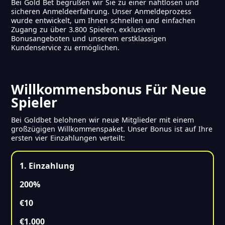
Bei Gold Bet begrüßen wir Sie zu einer nahtlosen und
sicheren Anmeldeerfahrung. Unser Anmeldeprozess
wurde entwickelt, um Ihnen schnellen und einfachen
Zugang zu über 3.800 Spielen, exklusiven
Bonusangeboten und unserem erstklassigen
Kundenservice zu ermöglichen.
Willkommensbonus Für Neue
Spieler
Bei Goldbet belohnen wir neue Mitglieder mit einem
großzügigen Willkommenspaket. Unser Bonus ist auf Ihre
ersten vier Einzahlungen verteilt:
1. Einzahlung
200%
€10
€1.000