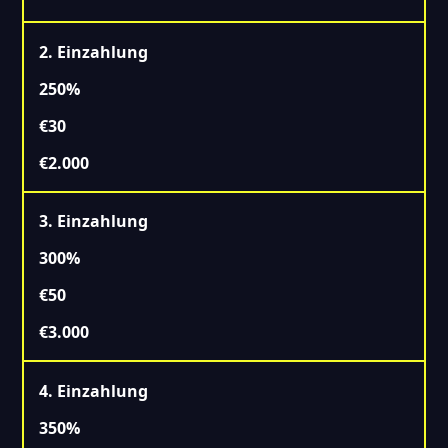
2. Einzahlung
250%
€30
€2.000
3. Einzahlung
300%
€50
€3.000
4. Einzahlung
350%